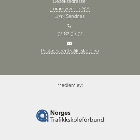
Besøksadresser
Luramyrveien 25A
4313 Sandnes
92 82 98 92
Post@experttrafikkskole.no
Medlem av: