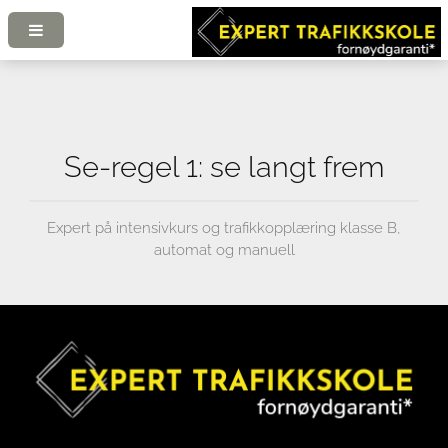
Se-regel 1: se langt frem
Expert på intensivkurs og trafikkopplæring klasse B,
automat og manuell